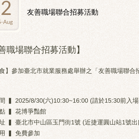
12
友善職場聯合招募活動
5-Aug
善職場聯合招募活動】
食】參加臺北市就業服務處舉辦之「友善職場聯合
間
▍ 2025/8/30(六)10:30~16:00 (請於15:30前入場
點
▍ 花博爭豔館
址
▍ 臺北市中山區玉門街1號 (近捷運圓山站1號出
用
▍ 免費參加