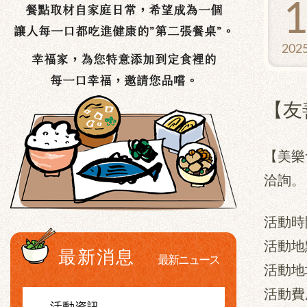
202
【友
【美樂
洽詢。
活動時
活動地
最新消息
最新ニュース
活動地
活動費