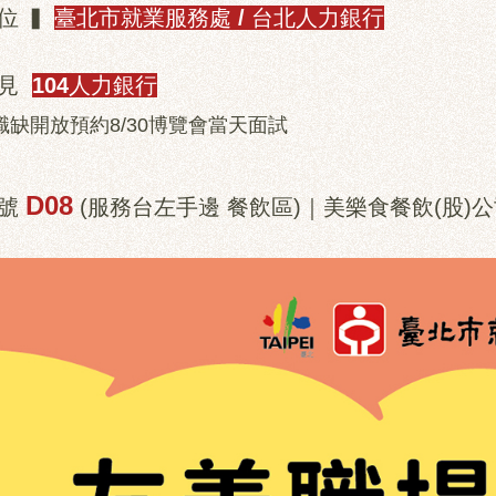
位
▍
臺北市就業服務處 / 台北人力銀行
見
104人力銀行
職缺開放預約8/30博覽會當天面試
D08
號
(服務台左手邊 餐飲區)｜美樂食餐飲(股)